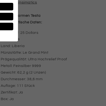
#coin
#numsimatics
Design:
Carmen Testa
Numismatische Daten:
Nennwert: 25 Dollars
Jahr: 2024
Land: Liberia
Münzstätte: Le Grand Mint
Prägequalität: Ultra Hochrelief Proof
Metall: Feinsilber 9999
Gewicht: 62,2 g (2 Unzen)
Durchmesser: 38,6 mm
Auflage: 111 Stück
Zertifikat: Ja
Box: Ja