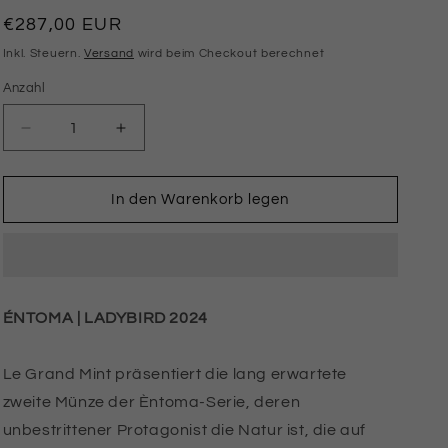
Normaler
€287,00 EUR
Preis
Inkl. Steuern.
Versand
wird beim Checkout berechnet
Anzahl
Anzahl
Verringere
Erhöhe
die
die
Menge
Menge
für
für
In den Warenkorb legen
ÉNTOMA
ÉNTOMA
2024
2024
|
|
MARIENKÄFER
MARIENKÄFER
2
2
ÉNTOMA | LADYBIRD 2024
OZ
OZ
9999
9999
SILBERMÜNZE
SILBERMÜNZE
Le Grand Mint präsentiert die lang erwartete
Ultra-
Ultra-
zweite Münze der Èntoma-Serie, deren
Hochrelief
Hochrelief
Proof
Proof
unbestrittener Protagonist die Natur ist, die auf