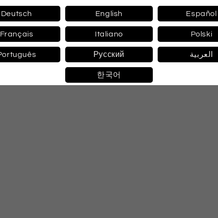
Deutsch
English
Español
Medien
3
Français
Italiano
Polski
in
Modal
öffnen
Português
Русский
العربية
한국어