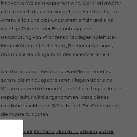
innovative Weise interpretiert wird. Der Marienkäfer
ist ein Insekt, das eine wesentliche Funktion für die
Artenvielfalt und das Ökosystem erfüllt und eine
wichtige Rolle bei der Bestäubung und
Bekämpfung von Pflanzenschädlingen spielt. Der
Marienkäfer ruht auf einem „Blumenuniversum“,
das an die Halbkugelform des Insekts erinnert.
Auf der anderen Seite sind zwei Marienkäfer zu
sehen, die mit ausgebreiteten Flügeln über eine
Wiese aus vierblättrigen Kleeblättern fliegen; In der
Populärkultur wird angenommen, dass dieses
niedliche Insekt auch Glück bringt. Ein Grund mehr,
die Münze zu kaufen.
#legrandmint
#entoma
#ladybird
#liberia
#silver