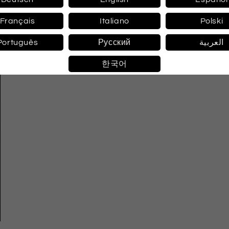
Medien
Français
Italiano
Polski
3
in
Modal
Português
Русский
العربية
öffnen
한국어