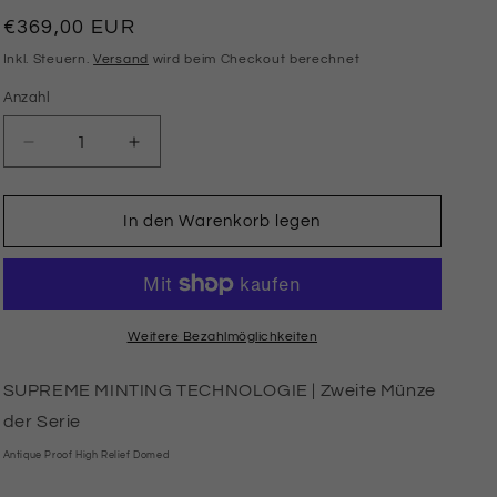
Normaler
€369,00 EUR
Preis
Inkl. Steuern.
Versand
wird beim Checkout berechnet
Anzahl
Anzahl
Verringere
Erhöhe
die
die
Menge
Menge
für
für
In den Warenkorb legen
Genius
Genius
2023
2023
|
|
Röntgen
Röntgen
2
2
Weitere Bezahlmöglichkeiten
Oz
Oz
Silbermünze
Silbermünze
SUPREME MINTING TECHNOLOGIE | Zweite Münze
Hochrelief
Hochrelief
der Serie
Dark
Dark
Gewölbt
Gewölbt
Antique Proof High Relief Domed