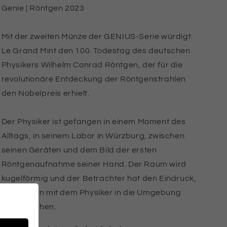
Genie | Röntgen 2023
Mit der zweiten Münze der GENIUS-Serie würdigt
Le Grand Mint den 100. Todestag des deutschen
Physikers Wilhelm Conrad Röntgen, der für die
revolutionäre Entdeckung der Röntgenstrahlen
den Nobelpreis erhielt.
Der Physiker ist gefangen in einem Moment des
Alltags, in seinem Labor in Würzburg, zwischen
seinen Geräten und dem Bild der ersten
Röntgenaufnahme seiner Hand. Der Raum wird
kugelförmig und der Betrachter hat den Eindruck,
zusammen mit dem Physiker in die Umgebung
einzutauchen.