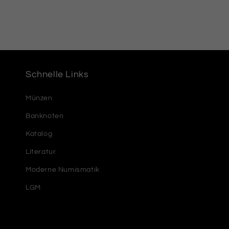
4
in
Modal
öffnen
Schnelle Links
Münzen
Banknoten
Katalog
Literatur
Moderne Numismatik
LGM