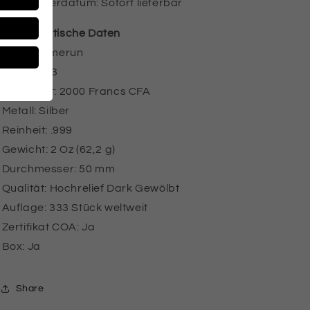
Lieferdatum: Sofort lieferbar
Numismatische Daten
Land: Kamerun
Jahr: 2023
Nennwert: 2000 Francs CFA
Metall: Silber
Reinheit: .999
Gewicht: 2 Oz (62,2 g)
Durchmesser: 50 mm
Qualität: Hochrelief Dark Gewölbt
Auflage: 333 Stück weltweit
Zertifikat COA: Ja
Box: Ja
Share