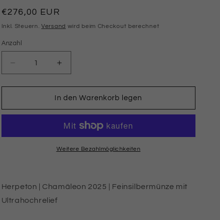
Normaler
€276,00 EUR
Preis
Inkl. Steuern.
Versand
wird beim Checkout berechnet
Anzahl
Anzahl
Verringere
Erhöhe
die
die
Menge
Menge
für
für
In den Warenkorb legen
HERPETON
HERPETON
2025
2025
|
|
CHAMÄLEON
CHAMÄLEON
2
2
Weitere Bezahlmöglichkeiten
OZ
OZ
9999
9999
Feinsilbermünze
Feinsilbermünze
Herpeton | Chamäleon 2025 | Feinsilbermünze mit
Ultrahochrelief
Ultrahochrelief
Proof
Proof
Ultrahochrelief