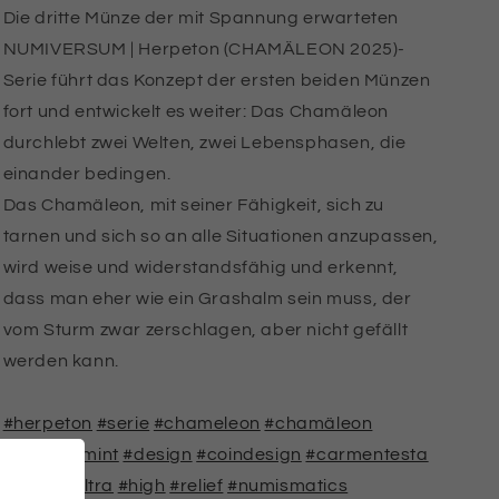
Die dritte Münze der mit Spannung erwarteten
NUMIVERSUM | Herpeton (CHAMÄLEON 2025)-
Serie führt das Konzept der ersten beiden Münzen
fort und entwickelt es weiter: Das Chamäleon
durchlebt zwei Welten, zwei Lebensphasen, die
einander bedingen.
Das Chamäleon, mit seiner Fähigkeit, sich zu
tarnen und sich so an alle Situationen anzupassen,
wird weise und widerstandsfähig und erkennt,
dass man eher wie ein Grashalm sein muss, der
vom Sturm zwar zerschlagen, aber nicht gefällt
werden kann.
#herpeton
#serie
#chameleon
#chamäleon
#legrandmint
#design
#coindesign
#carmentesta
#silver
#ultra
#high
#relief
#numismatics