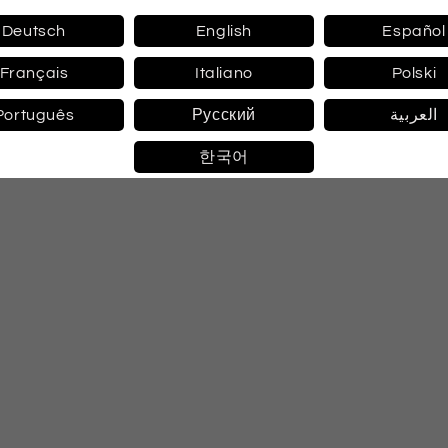
Deutsch
English
Español
Français
Italiano
Polski
Português
Русский
العربية
한국어