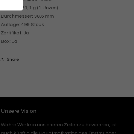
Gewicht: 31,1 g (1 Unzen)
Durchmesser: 38,6 mm
Auflage: 499 Stück
Zertifikat: Ja
Box: Ja
Share
Unsere Vision
Wahre Werte in unsicheren Zeiten zu bewahren, ist
auch künftig die Hauptmotivation des Dortmunder