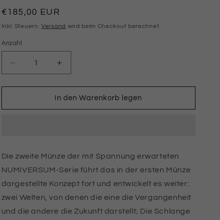
Normaler
€185,00 EUR
Preis
Inkl. Steuern.
Versand
wird beim Checkout berechnet
Anzahl
Anzahl
Verringere
Erhöhe
die
die
Menge
Menge
für
für
In den Warenkorb legen
HERPETON
HERPETON
2024
2024
|
|
SNAKE
SNAKE
1
1
Die zweite Münze der mit Spannung erwarteten
OZ
OZ
9999
9999
NUMIVERSUM-Serie führt das in der ersten Münze
SILBERMÜNZE
SILBERMÜNZE
dargestellte Konzept fort und entwickelt es weiter:
Ultra-
Ultra-
zwei Welten, von denen die eine die Vergangenheit
Hochrelief
Hochrelief
Dark
Dark
und die andere die Zukunft darstellt; Die Schlange