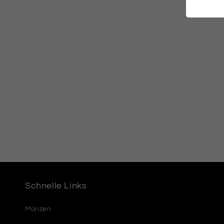
Medien
2
in
Modal
öffnen
Schnelle Links
Münzen