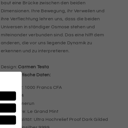
Gilded
Gilded
baut eine Brücke zwischen den beiden
Proof
Proof
Dimensionen. Ihre Bewegung, ihr Verweilen und
ihre Verflechtung lehren uns, dass die beiden
Universen in ständiger Osmose stehen und
miteinander verbunden sind. Das eine hilft dem
anderen, die vor uns liegende Dynamik zu
erkennen und zu interpretieren.
Design:
Carmen Testa
Numismatische Daten:
Nennwert: 1000 Francs CFA
Jahr: 2024
Land: Kamerun
Münzstätte: Le Grand Mint
Prägequalität: Ultra Hochrelief Proof Dark Gilded
Metall: Feinsilber 9999