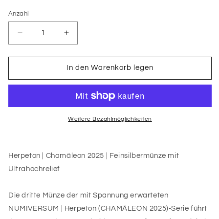
Anzahl
Anzahl
Verringere
Erhöhe
die
die
Menge
Menge
für
für
In den Warenkorb legen
HERPETON
HERPETON
2025
2025
|
|
CHAMÄLEON
CHAMÄLEON
2
2
Weitere Bezahlmöglichkeiten
OZ
OZ
9999
9999
Feinsilbermünze
Feinsilbermünze
Herpeton | Chamäleon 2025 | Feinsilbermünze mit
Ultrahochrelief
Ultrahochrelief
Ultrahochrelief
Dark
Dark
Ruthenium
Ruthenium
Gold
Gold
Die dritte Münze der mit Spannung erwarteten
Proof
Proof
NUMIVERSUM | Herpeton (CHAMÄLEON 2025)-Serie führt