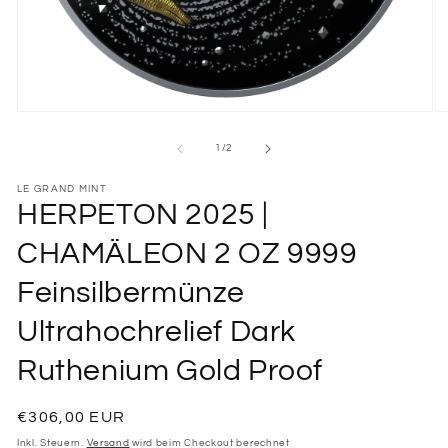
Medien
M
1
2
in
in
von
1
/
2
Modal
M
öffnen
öf
LE GRAND MINT
HERPETON 2025 |
CHAMÄLEON 2 OZ 9999
Feinsilbermünze
Ultrahochrelief Dark
Ruthenium Gold Proof
Normaler
€306,00 EUR
Preis
Inkl. Steuern.
Versand
wird beim Checkout berechnet