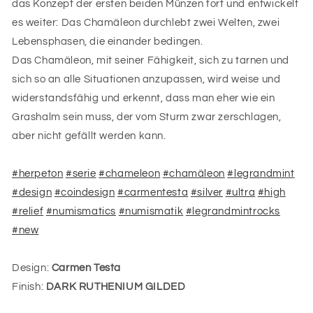
das Konzept der ersten beiden Münzen fort und entwickelt
es weiter: Das Chamäleon durchlebt zwei Welten, zwei
Lebensphasen, die einander bedingen.
Das Chamäleon, mit seiner Fähigkeit, sich zu tarnen und
sich so an alle Situationen anzupassen, wird weise und
widerstandsfähig und erkennt, dass man eher wie ein
Grashalm sein muss, der vom Sturm zwar zerschlagen,
aber nicht gefällt werden kann.
#herpeton
#serie
#chameleon
#chamäleon
#legrandmint
#design
#coindesign
#carmentesta
#silver
#ultra
#high
#relief
#numismatics
#numismatik
#legrandmintrocks
#new
Design:
Carmen Testa
Finish:
DARK RUTHENIUM GILDED