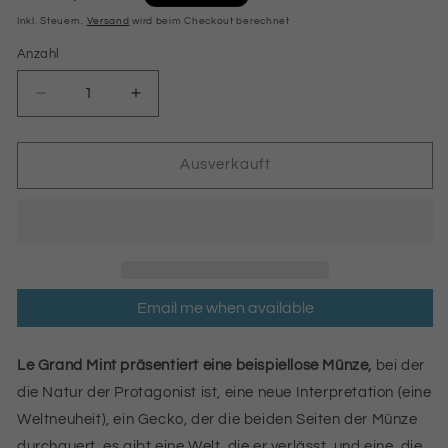
Preis
Inkl. Steuern.
Versand
wird beim Checkout berechnet
Anzahl
Anzahl
Verringere
Erhöhe
die
die
Menge
Menge
für
für
Ausverkauft
HERPETON
HERPETON
|
|
GECKO
GECKO
2023
2023
2
2
OZ
OZ
Email me when available
9999
9999
SILBERMÜNZE
SILBERMÜNZE
Ultra-
Ultra-
Le Grand Mint präsentiert eine beispiellose Münze,
bei der
Hochrelief
Hochrelief
die Natur der Protagonist ist, eine neue Interpretation (eine
Dark
Dark
Vergoldet
Vergoldet
Weltneuheit), ein Gecko, der die beiden Seiten der Münze
durchquert, es gibt eine Welt, die er verlässt, und eine, die