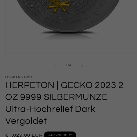
M
Medien
2
1
in
in
von
1
/
2
M
Modal
öf
öffnen
LE GRAND MINT
HERPETON | GECKO 2023 2
OZ 9999 SILBERMÜNZE
Ultra-Hochrelief Dark
Vergoldet
Normaler
€1.029,00 EUR
Ausverkauft