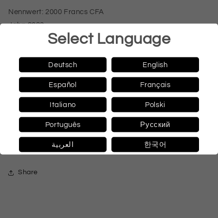
Nennwert: 2000 Francs CFA
Jahr: 2023
Select Language
Land: Kamerun
Münzstätte: Le Grand Mint
Prägequalität: Ultra Hochrelief Dark Ruthenium Vergoldet
Deutsch
English
Metall: Feinsilber 9999
Español
Français
Gewicht: 62,2 g (2 Unzen)
Durchmesser: 38,6 mm
Italiano
Polski
Auflage: 222 Stück
Português
Русский
Zertifikat: Ja
Box: Ja
العربية
한국어
Share