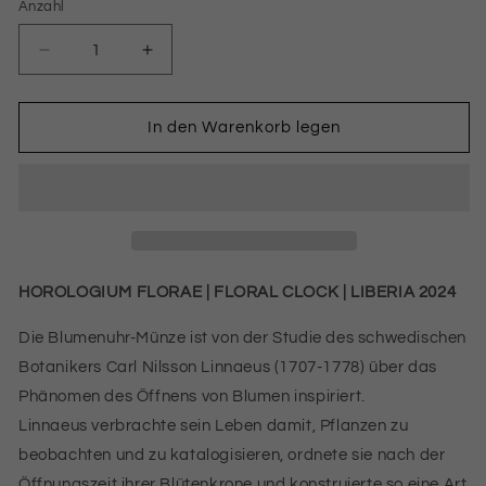
Anzahl
Anzahl
Verringere
Erhöhe
die
die
Menge
Menge
für
für
In den Warenkorb legen
HOROLOGIUM
HOROLOGIUM
FLORAE
FLORAE
2024
2024
|
|
FLORAL
FLORAL
CLOCK
CLOCK
1
1
HOROLOGIUM FLORAE
|
FLORAL CLOCK
|
LIBERIA 2024
OZ
OZ
9999
9999
Die Blumenuhr-Münze ist von der Studie des schwedischen
SILBERMÜNZE
SILBERMÜNZE
Botanikers Carl Nilsson Linnaeus (1707-1778) über das
Relief
Relief
Phänomen des Öffnens von Blumen inspiriert.
gefärbt
gefärbt
Proof
Proof
Linnaeus verbrachte sein Leben damit, Pflanzen zu
beobachten und zu katalogisieren, ordnete sie nach der
Öffnungszeit ihrer Blütenkrone und konstruierte so eine Art