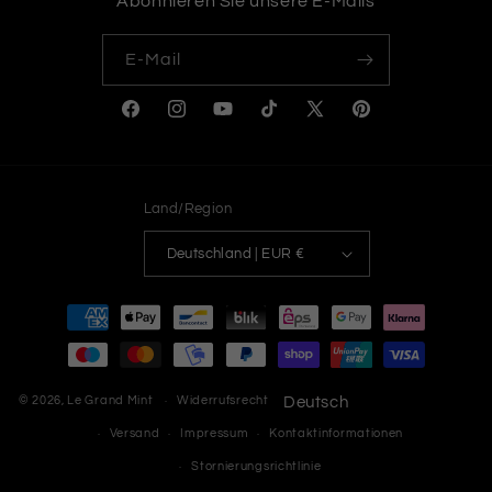
Abonnieren Sie unsere E-Mails
E-Mail
Facebook
Instagram
YouTube
TikTok
X
Pinterest
(Twitter)
Land/Region
Deutschland | EUR €
Zahlungsmethoden
© 2026,
Le Grand Mint
Deutsch
Widerrufsrecht
Datenschutzerklärung
AGB
Versand
Impressum
Kontaktinformationen
Stornierungsrichtlinie