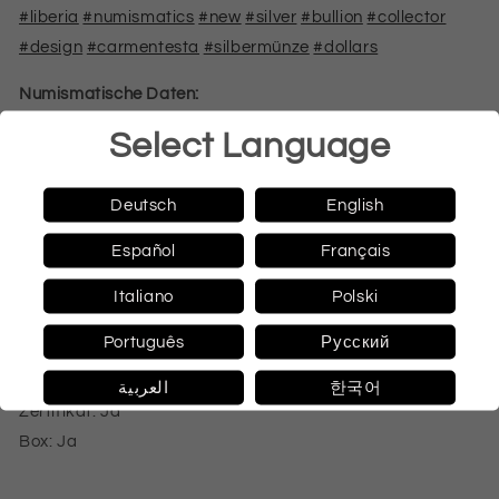
#liberia
#numismatics
#new
#silver
#bullion
#collector
#design
#carmentesta
#silbermünze
#dollars
Numismatische Daten:
Select Language
Nennwert: 20 Dollars
Jahr: 2024
Land: Liberia
Deutsch
English
Münzstätte: Le Grand Mint
Español
Français
Prägequalität: Relie gefärbt Proof
Metall: Feinsilber 9999
Italiano
Polski
Gewicht: 31,1 g (1 Unzen)
Português
Русский
Durchmesser: 38,6 mm
Auflage: 333 Stück
العربية
한국어
Zertifikat: Ja
Box: Ja