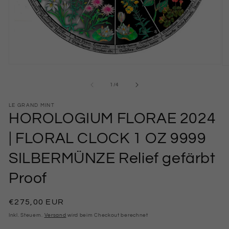
Medien
M
1
2
in
in
von
1
/
4
Modal
M
öffnen
öf
LE GRAND MINT
HOROLOGIUM FLORAE 2024
| FLORAL CLOCK 1 OZ 9999
SILBERMÜNZE Relief gefärbt
Proof
Normaler
€275,00 EUR
Preis
Inkl. Steuern.
Versand
wird beim Checkout berechnet