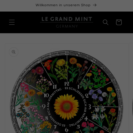
Direkt
Willkommen in unserem Shop
zum
Inhalt
Warenkorb
oduktinformationen
ringen