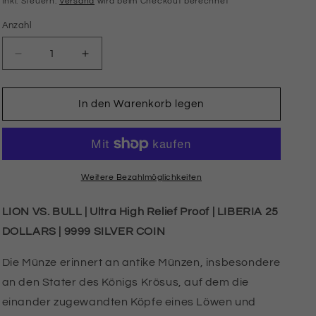
Inkl. Steuern.
Versand
wird beim Checkout berechnet
Anzahl
Anzahl
Verringere
Erhöhe
die
die
Menge
Menge
für
für
In den Warenkorb legen
LION
LION
VS.
VS.
BULL
BULL
2026
2026
|
|
Weitere Bezahlmöglichkeiten
LIBERIA
LIBERIA
25
25
LION VS. BULL |
Ultra High Relief Proof |
LIBERIA 25
DOLLARS
DOLLARS
DOLLARS |
9999 SILVER COIN
|
|
2
2
Die Münze erinnert an antike Münzen, insbesondere
OZ
OZ
9999
9999
an den Stater des Königs Krösus, auf dem die
FINE
FINE
einander zugewandten Köpfe eines Löwen und
SILVER
SILVER