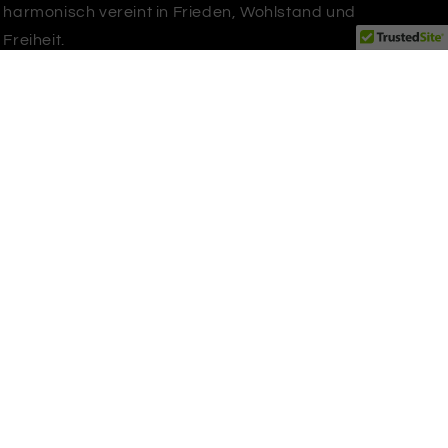
harmonisch vereint in Frieden, Wohlstand und
Freiheit.
Facebook
Instagram
YouTube
TikTok
X
Pinterest
(Twitter)