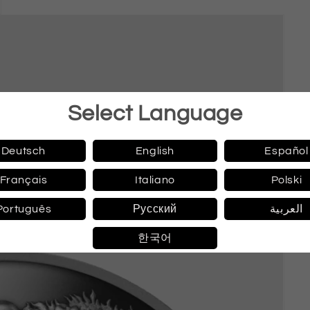
Select Language
Deutsch
English
Español
Français
Italiano
Polski
Português
Русский
العربية
한국어