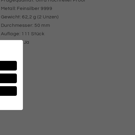
Prägequalität: Ultra Hochrelief Proof
Metall: Feinsilber 9999
Gewicht: 62,2 g (2 Unzen)
Durchmesser: 50 mm
Auflage: 111 Stück
Zertifikat: Ja
Box: Ja
Share