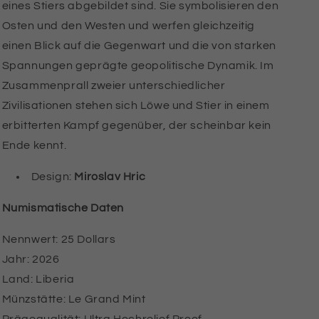
eines Stiers abgebildet sind. Sie symbolisieren den
COIN
COIN
PROOF
PROOF
Osten und den Westen und werfen gleichzeitig
einen Blick auf die Gegenwart und die von starken
Spannungen geprägte geopolitische Dynamik. Im
Zusammenprall zweier unterschiedlicher
Zivilisationen stehen sich Löwe und Stier in einem
erbitterten Kampf gegenüber, der scheinbar kein
Ende kennt.
Design:
Miroslav Hric
Numismatische Daten
Nennwert: 25 Dollars
Jahr: 2026
Land: Liberia
Münzstätte: Le Grand Mint