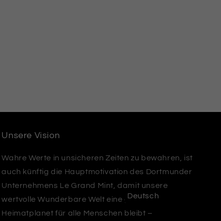
Unsere Vision
Wahre Werte in unsicheren Zeiten zu bewahren, ist
auch künftig die Hauptmotivation des Dortmunder
Unternehmens Le Grand Mint, damit unsere
Deutsch
wertvolle Wunderbare Welt eine gemeinsamer
Heimatplanet für alle Menschen bleibt –