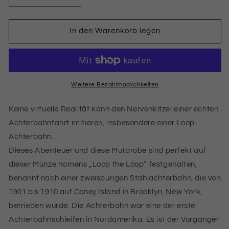
die
die
Menge
Menge
für
für
In den Warenkorb legen
Loop
Loop
the
the
Loop
Loop
silver
silver
1
1
Weitere Bezahlmöglichkeiten
oz
oz
999
999
Keine virtuelle Realität kann den Nervenkitzel einer echten
COOK
COOK
Achterbahnfahrt imitieren, insbesondere einer Loop-
ISLANDS
ISLANDS
Achterbahn.
2021
2021
Silbermünze
Silbermünze
Dieses Abenteuer und diese Mutprobe sind perfekt auf
dieser Münze namens „Loop the Loop“ festgehalten,
benannt nach einer zweispurigen Stahlachterbahn, die von
1901 bis 1910 auf Coney Island in Brooklyn, New York,
betrieben wurde. Die Achterbahn war eine der erste
Achterbahnschleifen in Nordamerika. Es ist der Vorgänger