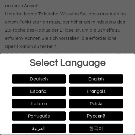
anderen Ansicht.
Unterhaltsame Tatsache: Wussten Sie, dass das Auto an
einem Punkt starten muss, der höher als mindestens das
2,5-fache des Radius der Ellipse ist, um die Schleife zu
erfüllen? Können Sie sich vorstellen, die erforderliche
Spezifikation zu testen?
Geliefert wird eine Unze Feinsilber in der Kapsel (ca. 31,1
Select Language
g) in einer Box.
Artikel differenzbesteuert gem. §25a UStG
Deutsch
English
Numismatische Daten
Español
Français
Nennwert: 5 Dollars
Jahrgang: 2021
Italiano
Polski
Land: Cook Islands (the)
Português
Русский
Prägequalität: Proof
Metall: Feinsilber
العربية
한국어