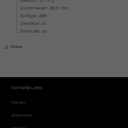
Gewicht: 31,10 g
Durchmesser: 38,61 mm
Auflage: 888
Zertifikat: Ja
Schatulle: Ja
Share
Schnelle Links
Münzen
Banknoten