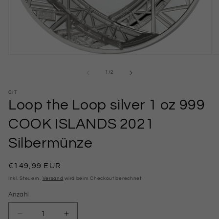
Medien
M
1
2
in
in
von
1
/
2
Modal
M
öffnen
öf
CIT
Loop the Loop silver 1 oz 999
COOK ISLANDS 2021
Silbermünze
Normaler
€149,99 EUR
Preis
Inkl. Steuern.
Versand
wird beim Checkout berechnet
Anzahl
Anzahl
Verringere
Erhöhe