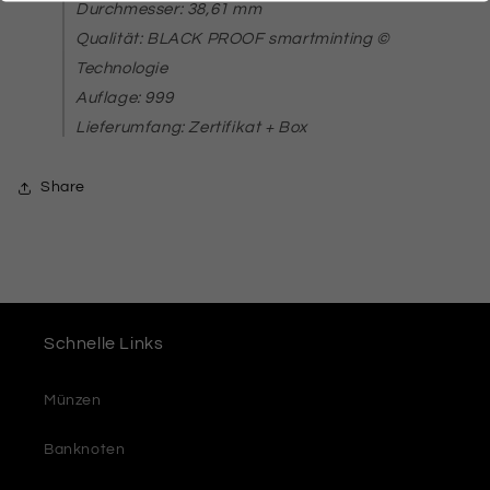
Durchmesser: 38,61 mm
Qualität: BLACK PROOF smartminting ©
Technologie
Auflage: 999
Lieferumfang: Zertifikat + Box
Share
Schnelle Links
Münzen
Banknoten