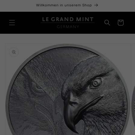
Direkt
Willkommen in unserem Shop
zum
Inhalt
Warenkorb
oduktinformationen
ringen