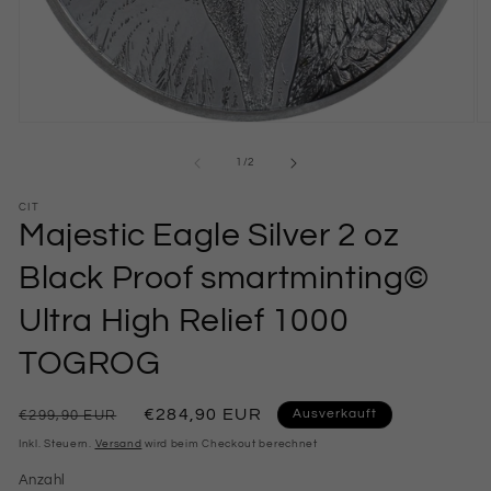
Medien
M
1
2
in
in
von
1
/
2
Modal
M
öffnen
öf
CIT
Majestic Eagle Silver 2 oz
Black Proof smartminting©
Ultra High Relief 1000
TOGROG
Normaler
Verkaufspreis
€284,90 EUR
Ausverkauft
€299,90 EUR
Preis
Inkl. Steuern.
Versand
wird beim Checkout berechnet
Anzahl
Anzahl