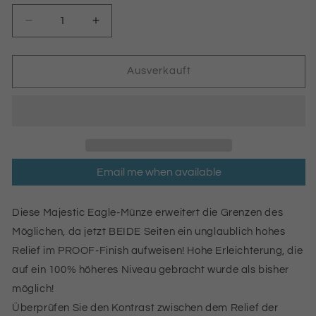
Verringere
Erhöhe
die
die
Menge
Menge
für
für
Ausverkauft
Majestic
Majestic
Eagle
Eagle
Silver
Silver
2
2
oz
oz
Black
Black
Email me when available
Proof
Proof
smartminting©
smartminting©
Ultra
Ultra
Diese Majestic Eagle-Münze erweitert die Grenzen des
High
High
Möglichen, da jetzt BEIDE Seiten ein unglaublich hohes
Relief
Relief
1000
1000
Relief im PROOF-Finish aufweisen! Hohe Erleichterung, die
TOGROG
TOGROG
auf ein 100% höheres Niveau gebracht wurde als bisher
möglich!
Überprüfen Sie den Kontrast zwischen dem Relief der