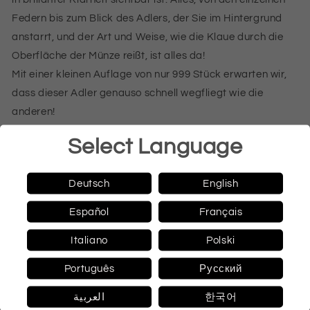
Federn bis zum Blick des Adlers, der Sie im Hintergrund
anstarrt, und der Art und Weise, wie die Klaue durch die
Oberfläche der Münze reißt, ist alles da!
Mit einer kleinen Auflage von nur 999 Stück erwarten wir,
dass dieser Adler genauso schnell wegfliegt wie die
anderen!
Geliefert wird eine 62,2 g Silbermünze in der Kapsel in der
Select Language
Box.
Artikel ist differenzbesteuert gem. §25a UStG
Deutsch
English
Numismatische Daten
Español
Français
Ausgabeland: Mongolei
Italiano
Polski
Ausgabejahr: 2021
Nennwert: 1000 Togrog
Português
Русский
Metall: Silber
العربية
한국어
Gewicht: 62,2 Gramm