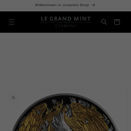
Direkt
Willkommen in unserem Shop
zum
Inhalt
Warenkorb
oduktinformationen
ringen