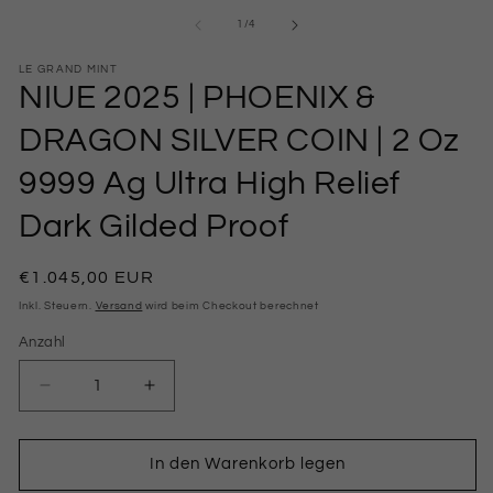
von
1
/
4
LE GRAND MINT
NIUE 2025 | PHOENIX &
DRAGON SILVER COIN | 2 Oz
9999 Ag Ultra High Relief
Dark Gilded Proof
Normaler
€1.045,00 EUR
Preis
Inkl. Steuern.
Versand
wird beim Checkout berechnet
Anzahl
Anzahl
Verringere
Erhöhe
die
die
Menge
Menge
für
für
In den Warenkorb legen
NIUE
NIUE