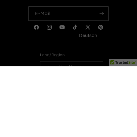
E-Mail
Facebook
Instagram
YouTube
TikTok
X
Pinterest
Deutsch
(Twitter)
Land/Region
Deutschland | EUR €
Zahlungsmethoden
© 2026,
Le Grand Mint
Widerrufsrecht
Datenschutzerklärung
AGB
Versand
Impressum
Kontaktinformationen
Stornierungsrichtlinie