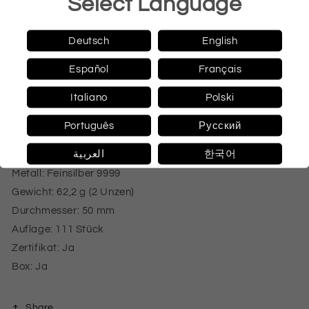
Select Language
unseren Ängsten messen lässt. Sobald wir sie überwinden,
werden wir stärker wiedergeboren, genau wie der Phönix.
Deutsch
English
Numismatische Daten
Español
Français
Nennwert: 5 Dollars
Italiano
Polski
Jahr: 2025
Land: Niue
Português
Русский
Münzstätte: Le Grand Mint
العربية
한국어
Prägequalität: Ultra Hochrelief Dark Gilded Proof
Metall: Feinsilber 9999
Gewicht: 62,2 g (2 Unzen)
Durchmesser: 50 mm
Auflage: 111 Stück
Zertifikat: Ja
Box: Ja
Share