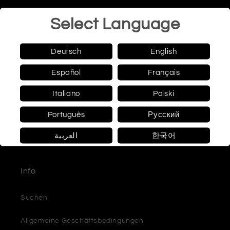
Münzen
Select Language
Banknoten
Deutsch
English
Katalog
Español
Français
Literatur
Italiano
Polski
Moderne Numismatik
Português
Русский
LGM
العربية
한국어
Info
Suchen
Allgemeine Geschäftsbedingungen