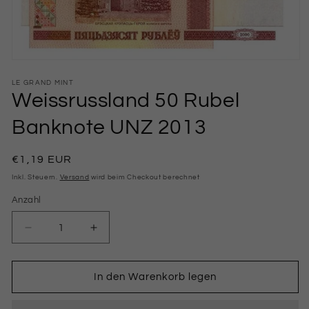
Medien
1
in
LE GRAND MINT
Modal
Weissrussland 50 Rubel
öffnen
Banknote UNZ 2013
Normaler
€1,19 EUR
Preis
Inkl. Steuern.
Versand
wird beim Checkout berechnet
Anzahl
Anzahl
Verringere
Erhöhe
die
die
Menge
Menge
für
für
In den Warenkorb legen
Weissrussland
Weissrussland
50
50