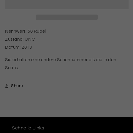
Rubel
Rubel
Banknote
Banknote
UNZ
UNZ
2013
2013
Nennwert: 50 Rubel
Zustand: UNC
Datum: 2013
Sie erhalten eine andere Seriennummer als die in den
Scans.
Share
Schnelle Links