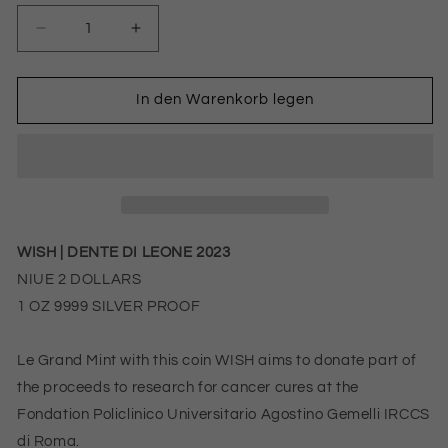
Verringere
Erhöhe
die
die
Menge
Menge
für
für
In den Warenkorb legen
Symbole
Symbole
der
der
Welt
Welt
|
|
Wunsch
Wunsch
2023
2023
|
|
WISH | DENTE DI LEONE 2023
Löwenzahn
Löwenzahn
NIUE 2 DOLLARS
|
|
1 OZ 9999 SILVER PROOF
Niue
Niue
2
2
Dollar
Dollar
Le Grand Mint with this coin WISH aims to donate part of
9999
9999
the proceeds to research for cancer cures at the
Silbermünze
Silbermünze
Proof
Proof
Fondation Policlinico Universitario Agostino Gemelli IRCCS
di Roma.