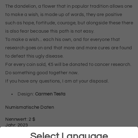
The dandelion, a flower that in popular tradition allows one
to make a wish, is made up of words, they are positive
such as hope, fortitude, courage, but alongside these there
is also fear because this path is not easy.
To make a wish... each his own, and for everyone that
research goes on and that more and more cures are found
to defeat this ugly disease.
For every coin sold, €5 will be donated to cancer research.
Do something good together now.
If you have any questions, I am at your disposal.
Design:
Carmen Testa
Numismatische Daten
Nennwert: 2 $
Jahr: 2023
Land: Niue
Select Language
Münzstätte: Le Grand Mint