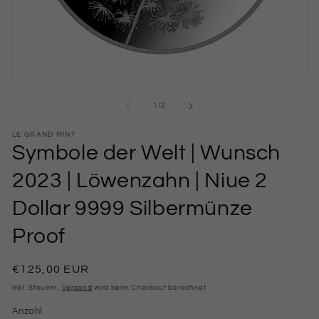
Medien
M
1
2
in
in
von
1
/
2
Modal
M
öffnen
öf
LE GRAND MINT
Symbole der Welt | Wunsch
2023 | Löwenzahn | Niue 2
Dollar 9999 Silbermünze
Proof
Normaler
€125,00 EUR
Preis
Inkl. Steuern.
Versand
wird beim Checkout berechnet
Anzahl
Anzahl