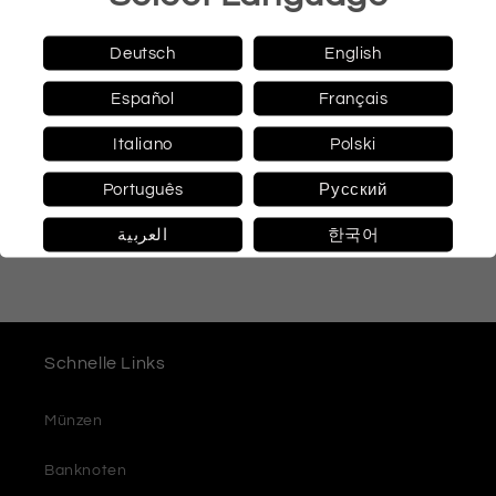
Qualität: Hochrelief Proof
Metall: Feinsilber 999
Deutsch
English
Gewicht: 31,1 g (1 Unze)
Durchmesser: 38,6 mm
Español
Français
Auflage: 555 Stück
Zertifikat: Ja
Box: Ja
Italiano
Polski
Português
Русский
Share
العربية
한국어
Schnelle Links
Münzen
Banknoten