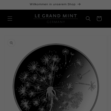
Direkt
Willkommen in unserem Shop
zum
Inhalt
Warenkorb
oduktinformationen
ringen