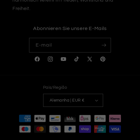
harmonisch vereint in Frieden, Wohlstand und
Freiheit.
Abonnieren Sie unsere E-Mails
E-mail
Facebook
Instagram
YouTube
TikTok
X
Pinterest
(Twitter)
País/Região
Alemanha | EUR €
Formas
de
pagamento