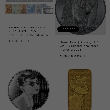
BANKNOTEN SET 1998 -
Esgotado
2017 | ÄGYPTEN 5
PIASTRES - 1 POUND UNC
Preço
€4,90 EUR
Brown Bear | Growing Up 2
Oz 999 Silbermünze Proof
normal
Mongolei 2023
Preço
€299,90 EUR
normal