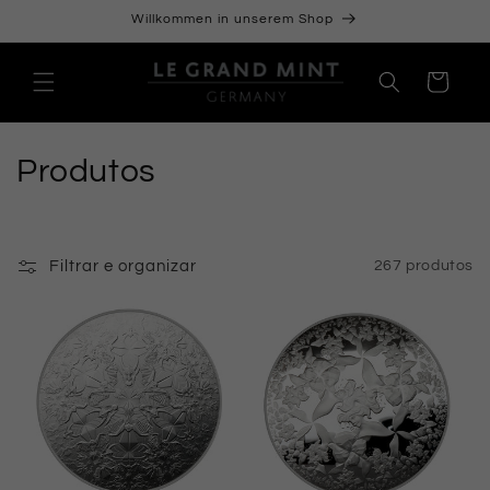
Pular
Willkommen in unserem Shop
para o
conteúdo
Carrinho
C
Produtos
o
l
Filtrar e organizar
267 produtos
e
ç
ã
o
: