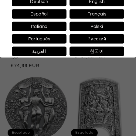
Deutsch
English
Español
Français
Esgotado
Italiano
Polski
Português
Русский
Das Mädchen mit dem
Die Biene PP – die
Perlenohrring Meisterwerke
wunderbare Welt 2019 | 1
der Museen Girl with a
Oz 9999 Ag w/ COA & FF
العربية
한국어
Pearl Earring 10€ Silver
Preço
€102,00 EUR
Coin
normal
Preço
€74,99 EUR
normal
Esgotado
Esgotado