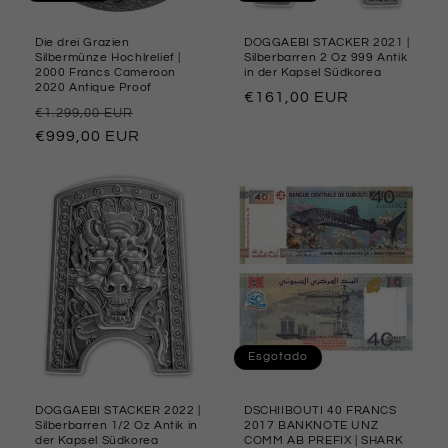
Die drei Grazien
DOGGAEBI STACKER 2021 |
Silbermünze Hochlrelief |
Silberbarren 2 Oz 999 Antik
2000 Francs Cameroon
in der Kapsel Südkorea
2020 Antique Proof
Preço
€161,00 EUR
Preço
Preço
€1.299,00 EUR
normal
normal
€999,00 EUR
promocional
Esgotado
DOGGAEBI STACKER 2022 |
DSCHIIBOUTI 40 FRANCS
Silberbarren 1/2 Oz Antik in
2017 BANKNOTE UNZ
der Kapsel Südkorea
COMM AB PREFIX | SHARK