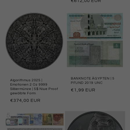
Preço
€612,00 EUR
normal
normal
BANKNOTE ÄGYPTEN | 5
Algorithmus 2025 |
PFUND 2019 UNC
Emotionen 2 Oz 9999
Silbermünze | 5$ Niue Proof
Preço
€1,99 EUR
gewölbte Form
normal
Preço
€374,00 EUR
normal