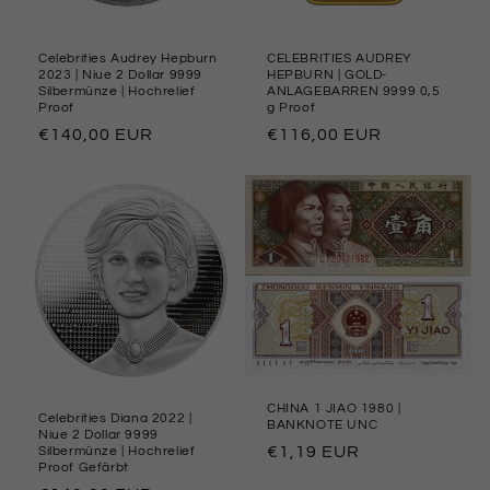
Celebrities Audrey Hepburn
CELEBRITIES AUDREY
2023 | Niue 2 Dollar 9999
HEPBURN | GOLD-
Silbermünze | Hochrelief
ANLAGEBARREN 9999 0,5
Proof
g Proof
Preço
€140,00 EUR
Preço
€116,00 EUR
normal
normal
CHINA 1 JIAO 1980 |
Celebrities Diana 2022 |
BANKNOTE UNC
Niue 2 Dollar 9999
Preço
€1,19 EUR
Silbermünze | Hochrelief
Proof Gefärbt
normal