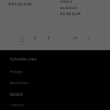
CORALS
Preço
€57,00 EUR
Preço
Preço
€3,29 EUR
normal
normal
€2,99 EUR
promocional
1
2
3
…
14
Schnelle Links
Münzen
Banknoten
Katalog
Literatur