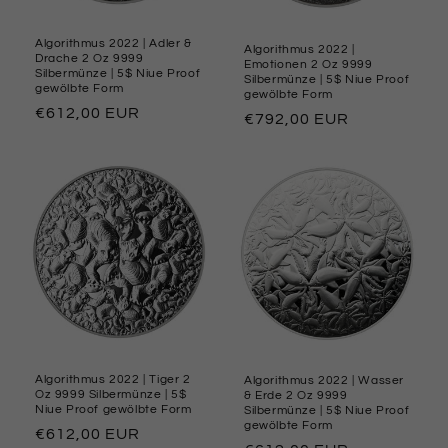
Algorithmus 2022 | Adler &
Algorithmus 2022 |
Drache 2 Oz 9999
Emotionen 2 Oz 9999
Silbermünze | 5$ Niue Proof
Silbermünze | 5$ Niue Proof
gewölbte Form
gewölbte Form
Preço
€612,00 EUR
Preço
€792,00 EUR
normal
normal
Algorithmus 2022 | Tiger 2
Algorithmus 2022 | Wasser
Oz 9999 Silbermünze | 5$
& Erde 2 Oz 9999
Niue Proof gewölbte Form
Silbermünze | 5$ Niue Proof
gewölbte Form
Preço
€612,00 EUR