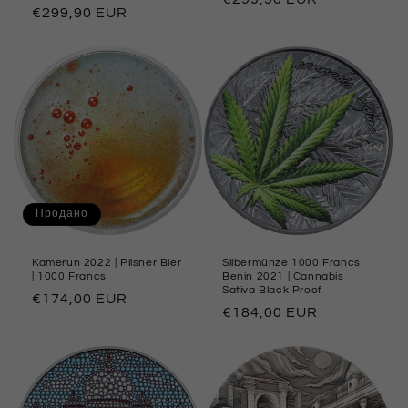
Обычная
€299,90 EUR
цена
цена
Продано
Kamerun 2022 | Pilsner Bier
Silbermünze 1000 Francs
| 1000 Francs
Benin 2021 | Cannabis
Sativa Black Proof
Обычная
€174,00 EUR
Обычная
€184,00 EUR
цена
цена