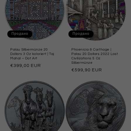
Продано
Продано
Palau Silbermünze 20
Phoenicia & Carthage |
Dollars 3 Oz koloriert | Taj
Palau 20 Dollars 2022 Lost
Mahal – Dot Art
Civilizations 5 Oz
Silbermünze
Обычная
€399,00 EUR
Обычная
€599,90 EUR
цена
цена