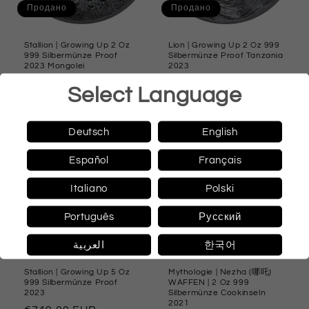
Продано
Продано
Stallion | Growing Up 2 Oz
Lion | Growing Up 2 Oz 999
999 Silbermünze Proof
Silbermünze Proof Tanzania
2023 Mongolei
2023
Обычная
€370,00 EUR
Обычная
€499,90 EUR
Select Language
цена
цена
Deutsch
English
Español
Français
Italiano
Polski
Português
Русский
Продано
Продано
العربية
한국어
Stallion | Growing Up 5 Oz
Mythologie | Nezha (哪吒)
999 Silbermünze Proof
WAFFEN | 2 Oz 999
2023
Silbermünze Cookinseln
2021