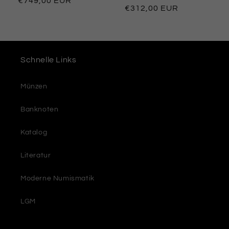
Обычная
€749,00 EUR
Обычная
€312,00 EUR
цена
цена
Schnelle Links
Münzen
Banknoten
Katalog
Literatur
Moderne Numismatik
LGM