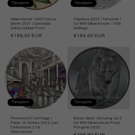
Продано
Продано
я
:
Silbermünze 1000 Francs
Pegasus 2022 | Tansania 1
Benin 2021 | Cannabis
Oz 999 Silbermünze | 1000
Sativa Gilded Proof
Shillings
Обычная
€169,00 EUR
Обычная
€184,00 EUR
цена
цена
Продано
Продано
Phoenicia & Carthage |
Brown Bear | Growing Up 2
Palau 10 Dollars 2022 Lost
Oz 999 Silbermünze Proof
Civilizations 2 Oz
Mongolei 2023
Silbermünze
Обычная
€299,90 EUR