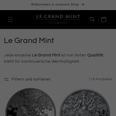
Direkt
Willkommen in unserem Shop
zum
Inhalt
Warenkorb
K
Le Grand Mint
a
Jede einzelne
Le Grand Mint
ist von hoher
Qualität
,
t
steht für kontinuierliche Werthaltigkeit.
e
g
Filtern und sortieren
119 Produkte
o
r
i