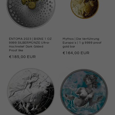
ÉNTOMA 2023 | BIENE 1 OZ
Mythos | Die Verführung
9999 SILBERMÜNZE Ultra-
Europa´s | 1 g 9999 proof
Hochrelief Dark Gilded
gold bar
Proof like
Normaler
€164,00 EUR
Normaler
€185,00 EUR
Preis
Preis