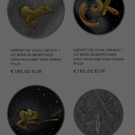
HERPETON 2024 | SNAKE 1
HERPETON 2023 | GECKO 1
OZ 9999 SILBERMÜNZE
OZ 9999 SILBERMÜNZE
Ultra-Hochrelief Dark Gilded
Ultra-Hochrelief Dark Gilded
Proof
Proof
Normaler
€185,00 EUR
Normaler
€185,00 EUR
Preis
Preis