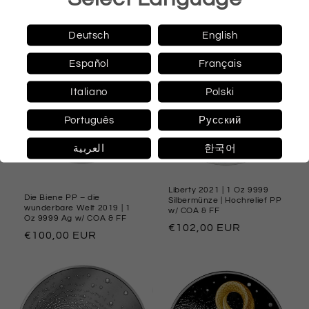
Preis
Normaler
€174,00 EUR
Preis
Deutsch
English
Español
Français
Italiano
Polski
Português
Русский
العربية
한국어
Ausverkauft
Liberty 2021 | 1 Oz 9999
Die Biene PP – die
Silbermünze | Hochrelief PP
wunderbare Welt 2019 | 1
w/ COA & FF
Oz 9999 Ag w/ COA & FF
Normaler
€102,00 EUR
Normaler
€100,00 EUR
Preis
Preis