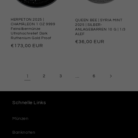
HERPETON 2025 |
QUEEN BEE | SYRIA MINT
CHAMÄLEON 1 OZ 9999
2025 | SILBER-
Feinsilbermünze
ANLAGEBARREN 10 G | 1/3
Ultrahochrelief Dark
ALEF
Ruthenium Gold Proof
Normaler
€36,00 EUR
Normaler
€173,00 EUR
Preis
Preis
1
2
3
…
6
Schnelle Links
Münzen
Banknoten