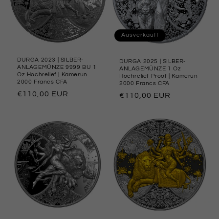
e
:
Ausverkauft
DURGA 2023 | SILBER-
DURGA 2025 | SILBER-
ANLAGEMÜNZE 9999 BU 1
ANLAGEMÜNZE 1 Oz
Oz Hochrelief | Kamerun
Hochrelief Proof | Kamerun
2000 Francs CFA
2000 Francs CFA
Normaler
€110,00 EUR
Normaler
€110,00 EUR
Preis
Preis