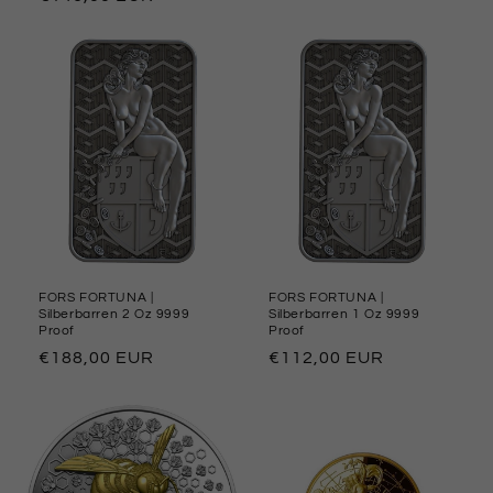
Preis
Preis
FORS FORTUNA |
FORS FORTUNA |
Silberbarren 2 Oz 9999
Silberbarren 1 Oz 9999
Proof
Proof
Normaler
€188,00 EUR
Normaler
€112,00 EUR
Preis
Preis