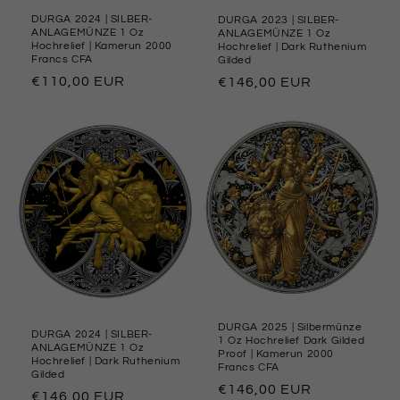
DURGA 2024 | SILBER-
DURGA 2023 | SILBER-
ANLAGEMÜNZE 1 Oz
ANLAGEMÜNZE 1 Oz
Hochrelief | Kamerun 2000
Hochrelief | Dark Ruthenium
Francs CFA
Gilded
Normaler
€110,00 EUR
Normaler
€146,00 EUR
Preis
Preis
DURGA 2025 | Silbermünze
DURGA 2024 | SILBER-
1 Oz Hochrelief Dark Gilded
ANLAGEMÜNZE 1 Oz
Proof | Kamerun 2000
Hochrelief | Dark Ruthenium
Francs CFA
Gilded
Normaler
€146,00 EUR
Normaler
€146,00 EUR